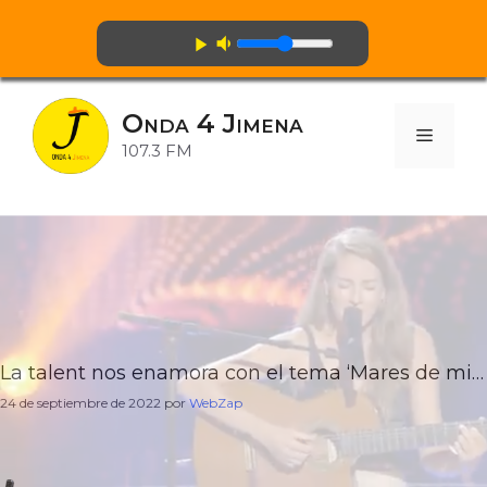
volume_down
play_arrow
Saltar
al
Onda 4 Jimena
contenido
Menú
107.3 FM
La talent nos enamora con el tema ‘Mares de miel’ en las Audiciones a ciegas de La Voz
24 de septiembre de 2022
por
WebZap