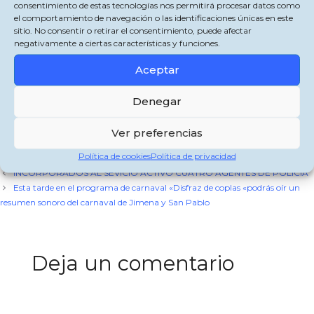
puesta en valor de nuestro patrimonio cultural.
consentimiento de estas tecnologías nos permitirá procesar datos como
Ayuntamiento de Jimena de la Frontera
el comportamiento de navegación o las identificaciones únicas en este
CLAUSURA DE LAS XXX JORNADAS DE HISTORIA Y ARQUEOLOGÍA DE
sitio. No consentir o retirar el consentimiento, puede afectar
JIMENA DE LA FRONTERA
negativamente a ciertas características y funciones.
de Cadena Joven Digital
Aceptar
Comparte esto:
X
Facebook
WhatsApp
Denegar
Ver preferencias
Categorías
Jimena de la Frontera
Política de cookies
Política de privacidad
Etiquetas
IFTTT
INCORPORADOS AL SEVICIO ACTIVO CUATRO AGENTES DE POLICÍA
Esta tarde en el programa de carnaval «Disfraz de coplas «podrás oír un
resumen sonoro del carnaval de Jimena y San Pablo
Deja un comentario