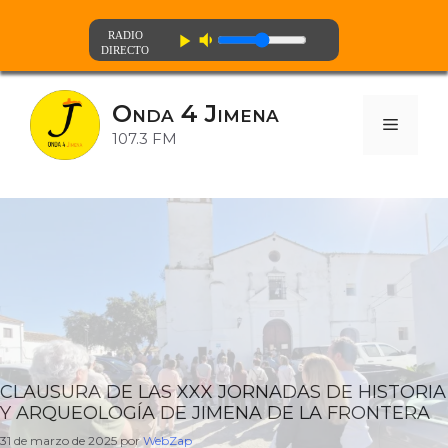
volume_down
play_arrow
Saltar
al
Onda 4 Jimena
contenido
Menú
107.3 FM
CLAUSURA DE LAS XXX JORNADAS DE HISTORIA
Y ARQUEOLOGÍA DE JIMENA DE LA FRONTERA
31 de marzo de 2025
por
WebZap