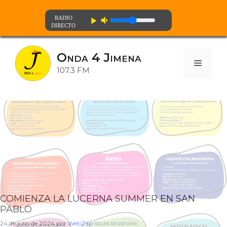
volume_down
play_arrow
Saltar
al
Onda 4 Jimena
contenido
Menú
107.3 FM
COMIENZA LA LUCERNA SUMMER EN SAN
PABLO
24 de julio de 2024
por
WebZap