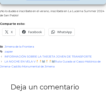
semanas de entretenimiento y aprendizaje.
¡No lo dudes e inscríbete en el verano, inscríbete en La Lucerna Summer 2024
de San Pablo!
Comparte esto:
X
Facebook
WhatsApp
Categorías
Jimena de la Frontera
Etiquetas
zapier
INFORMACIÓN SOBRE LA TARJETA JOVEN DE TRANSPORTE
LA NOCHE EN VELA V
Ruta Guiada al Casco Histórico de
Jimena-Castillo Monumental de Jimena
Deja un comentario