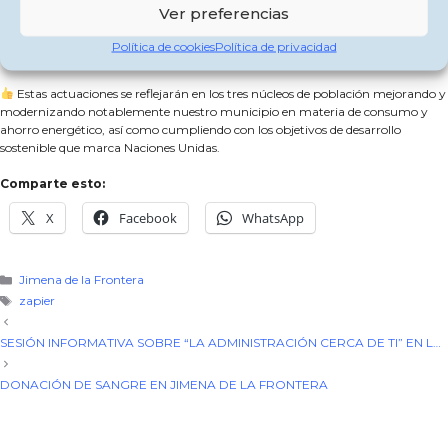
El segundo Proyecto Integral, por importe de 2.999.785,98 euros, prevé
Ver preferencias
actuaciones de movilidad sostenible, cambiando la flota de vehículos
municipales a eléctricos, instalación de puntos de recarga repartidos en el
Política de cookies
Política de privacidad
municipio y peatonalización de espacios urbanos.
Estas actuaciones se reflejarán en los tres núcleos de población mejorando y
modernizando notablemente nuestro municipio en materia de consumo y
ahorro energético, así como cumpliendo con los objetivos de desarrollo
sostenible que marca Naciones Unidas.
Comparte esto:
X
Facebook
WhatsApp
Categorías
Jimena de la Frontera
Etiquetas
zapier
SESIÓN INFORMATIVA SOBRE “LA ADMINISTRACIÓN CERCA DE TI” EN LA ESTACIÓN DE JIMENA
DONACIÓN DE SANGRE EN JIMENA DE LA FRONTERA