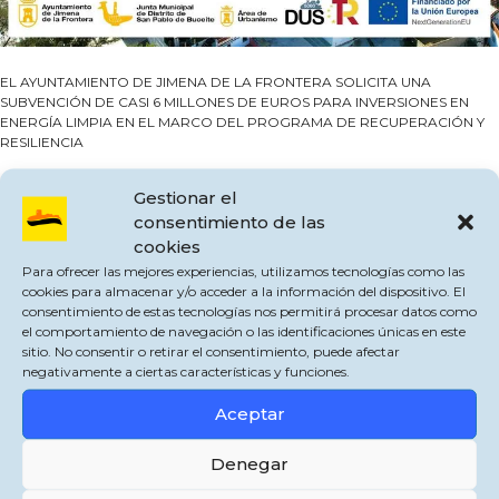
EL AYUNTAMIENTO DE JIMENA DE LA FRONTERA SOLICITA UNA
SUBVENCIÓN DE CASI 6 MILLONES DE EUROS PARA INVERSIONES EN
ENERGÍA LIMPIA EN EL MARCO DEL PROGRAMA DE RECUPERACIÓN Y
RESILIENCIA
El Ayuntamiento de Jimena de la Frontera ha solicitado una subvención en
Gestionar el
régimen de concesión directa de ayudas para inversiones a proyectos
consentimiento de las
singulares locales de energía limpia en municipios de reto demográfico,
(PROGRAMA DUS 5000).
cookies
Para ofrecer las mejores experiencias, utilizamos tecnologías como las
La subvención se divide en dos Proyectos Integrales, por importe total de
cookies para almacenar y/o acceder a la información del dispositivo. El
5.999.715,66 euros, y que recogen cada uno de ellos dos medidas contempladas
consentimiento de estas tecnologías nos permitirá procesar datos como
en el Real Decreto que regula la subvención DUS 5000, procedente de los
el comportamiento de navegación o las identificaciones únicas en este
Fondos Next Generation de la Unión Europea.
sitio. No consentir o retirar el consentimiento, puede afectar
negativamente a ciertas características y funciones.
El primer Proyecto Integral, por importe de 2.999.929,68 euros, prevé
actuaciones sobre la reducción de la demanda del consumo energético en
Aceptar
edificios e infraestructuras públicas, instalaciones de generación térmica
renovable y de redes de calor y frio, lucha contra la contaminación lumínica y
Denegar
alumbrado eficiente e inteligente.