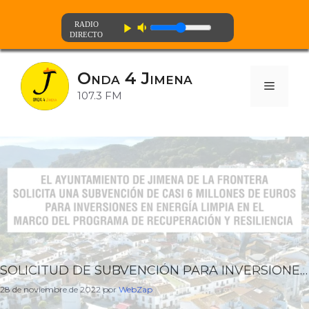
volume_down
play_arrow
Saltar
al
Onda 4 Jimena
contenido
Menú
107.3 FM
SOLICITUD DE SUBVENCIÓN PARA INVERSIONES EN ENERGÍA LIMPIA
28 de noviembre de 2022
por
WebZap