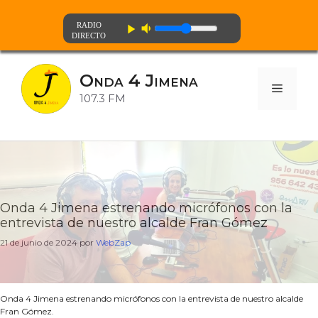
volume_down
play_arrow
Saltar
al
Onda 4 Jimena
contenido
Menú
107.3 FM
Onda 4 Jimena estrenando micrófonos con la
entrevista de nuestro alcalde Fran Gómez
21 de junio de 2024
por
WebZap
Onda 4 Jimena estrenando micrófonos con la entrevista de nuestro alcalde
Fran Gómez.