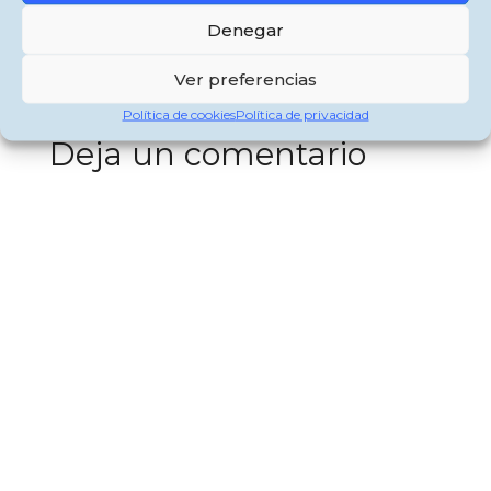
LA POLICÍA LOCAL PROCEDE A LA RETIRADA DE VEHÍCULOS EN
Denegar
ESTADO DE ABANDONO Y SEGUIMIENTO DE DISCIPLINA URBANÍSTICA
CENA – CONVIVENCIA EN LA FERIA DE SAN PABLO
Ver preferencias
Política de cookies
Política de privacidad
Deja un comentario