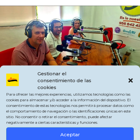
Gestionar el
Nos informa de los eventos y avances para este verano 2024 en Jimena,la
consentimiento de las
estación y San Pablo.
cookies
Pueder ver la
entrevista
en nuestro
facebook
Para ofrecer las mejores experiencias, utilizamos tecnologías como las
cookies para almacenar y/o acceder a la información del dispositivo. El
Comparte esto:
consentimiento de estas tecnologías nos permitirá procesar datos como
X
Facebook
WhatsApp
el comportamiento de navegación o las identificaciones únicas en este
sitio. No consentir o retirar el consentimiento, puede afectar
negativamente a ciertas características y funciones.
Categorías
Destacada
,
Jimena de la Frontera
Aceptar
Etiquetas
zapier