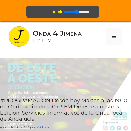
volume_down
play_arrow
Saltar
al
Onda 4 Jimena
contenido
Menú
107.3 FM
#PROGRAMACION Desde hoy Martes a las 19:00
en Onda 4 Jimena 107.3 FM De este a oeste 3
Edición. Servicios Informativos de la Onda local
de Andalucía.
4 de julio de 2023
por
WebZap