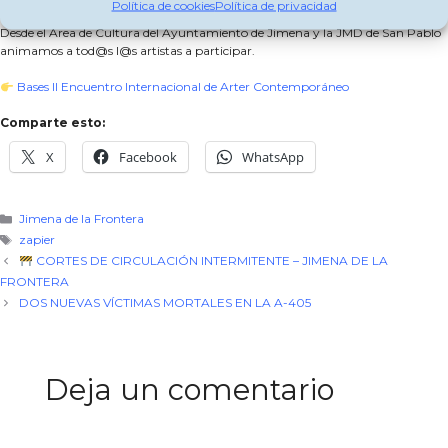
Política de cookies
Política de privacidad
Desde el Área de Cultura del Ayuntamiento de Jimena y la JMD de San Pablo
animamos a tod@s l@s artistas a participar.
Bases II Encuentro Internacional de Arter Contemporáneo
Comparte esto:
X
Facebook
WhatsApp
Categorías
Jimena de la Frontera
Etiquetas
zapier
CORTES DE CIRCULACIÓN INTERMITENTE – JIMENA DE LA
FRONTERA
DOS NUEVAS VÍCTIMAS MORTALES EN LA A-405
Deja un comentario