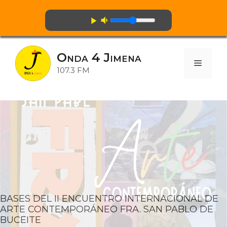
volume_down
play_arrow
Saltar
al
Onda 4 Jimena
contenido
Menú
107.3 FM
BASES DEL II ENCUENTRO INTERNACIONAL DE
ARTE CONTEMPORÁNEO FRA. SAN PABLO DE
BUCEITE