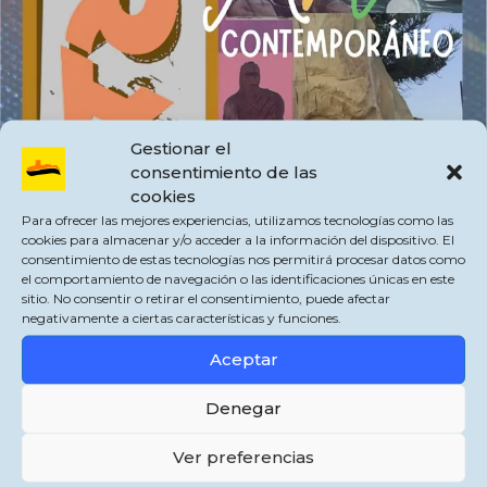
Gestionar el
consentimiento de las
cookies
Para ofrecer las mejores experiencias, utilizamos tecnologías como las
cookies para almacenar y/o acceder a la información del dispositivo. El
consentimiento de estas tecnologías nos permitirá procesar datos como
el comportamiento de navegación o las identificaciones únicas en este
sitio. No consentir o retirar el consentimiento, puede afectar
negativamente a ciertas características y funciones.
Aceptar
Durante los días 19 al 23 de mayo tendrá lugar el II Encuentro Internacional de
Arte Contemporáneo FRA. San Pablo de Buceite.
Denegar
Todos los artistas que quieran participar en alguna disciplina perteneciente al
Ver preferencias
encuentro deberán cumplir los requisitos de las Bases del mismo, que se
encuentran en el enlace adjunto.