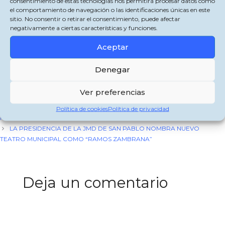
consentimiento de estas tecnologías nos permitirá procesar datos como
con el trabajo de las diferentes necesidades trasladadas por parte del Alcalde.
el comportamiento de navegación o las identificaciones únicas en este
sitio. No consentir o retirar el consentimiento, puede afectar
Trabajando por un municipio mejor.
negativamente a ciertas características y funciones.
Comparte esto:
Aceptar
X
Facebook
WhatsApp
Denegar
Categorías
Jimena de la Frontera
Ver preferencias
Etiquetas
zapier
SE CONVOCAN DOS NUEVAS PLAZAS DE POLICIA LOCAL EN EL
Política de cookies
Política de privacidad
MUNICIPIO DE JIMENA DE LA FRONTERA
LA PRESIDENCIA DE LA JMD DE SAN PABLO NOMBRA NUEVO
TEATRO MUNICIPAL COMO “RAMOS ZAMBRANA”
Deja un comentario