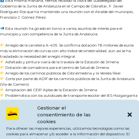
Esta misma mañana, hemos recibido la visita del Subdelegado del
Gobierno de la Junta de Andalucía en el Campo de Gibraltar, F. Javier
Rodríguez Ros que ha mantenido una reunión con el Alcalde del municipio,
Francisco J. Gómez Pérez.
Esta reunión ha girado en torno a varios asuntos de interés para el
municipio y con competencia de la Junta de Andalucía:
Arreglo de la carretera A-405. Se confirma dotación 1’8 millones de euros
más la eliminación de curvas con alto índice de siniestralidad, aún así se ha
trasladado la necesidad del arreglo integral.
Asfaltado y pintura viaria de la travesía de la Estación de Jimena.
Dotación de comadrona para el centro de Salud de Jimena.
Arreglo de los caminos públicos de Gibralmedina y la Vereda Real.
Corte por parte de ADIF de los caminos públicos de la Junta de Andalucía
(Vía de Gamero)
Ampliación del CEIP Aljibe de la Estación de Jimena
Problemática con los autobuses de transporte escolar del IES Hozgarganta
Autorizaciones por parte de la Consejería de Turismo para el complejo
turístico El Corchado
Gestionar el
Apertura del centro de día El Gurugú y desarrollo de los apartamentos
consentimiento de las
asistenciales en el mismo complejo de edificios
cookies
Tramitación de la sala expositiva en el edificio El Silo
Para ofrecer las mejores experiencias, utilizamos tecnologías como las
cookies para almacenar y/o acceder a la información del dispositivo. El
El Subdelegado como representación de la Junta de Andalucía continuará