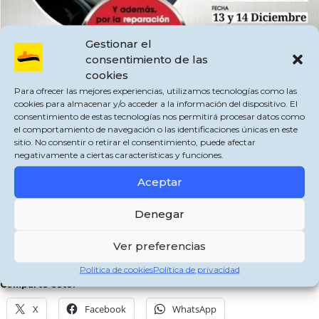
Gestionar el
consentimiento de las
cookies
Para ofrecer las mejores experiencias, utilizamos tecnologías como las
cookies para almacenar y/o acceder a la información del dispositivo. El
consentimiento de estas tecnologías nos permitirá procesar datos como
el comportamiento de navegación o las identificaciones únicas en este
sitio. No consentir o retirar el consentimiento, puede afectar
negativamente a ciertas características y funciones.
Aceptar
¿Quieres que un profesional revise la luna de tu Vehículo y llevarte Gratis un
tratamiento Antilluvia y Antimosquitos para el Parabrisas?
Denegar
Los Técnicos de Carglass estarán en nuestra localidad realizando una
campaña de Seguridad Vial para asegurarse de que las lunas de los vehículos se
Ver preferencias
encuentran en perfecto estado, además os aplicarán GRATIS el tratamiento
Antilluvia
y Antimosquitos
, No lo dejéis pasar!!
Política de cookies
Política de privacidad
Comparte esto:
X
Facebook
WhatsApp