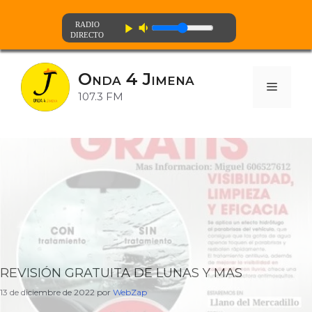
volume_down
play_arrow
Saltar
al
Onda 4 Jimena
contenido
Menú
107.3 FM
REVISIÓN GRATUITA DE LUNAS Y MAS
13 de diciembre de 2022
por
WebZap