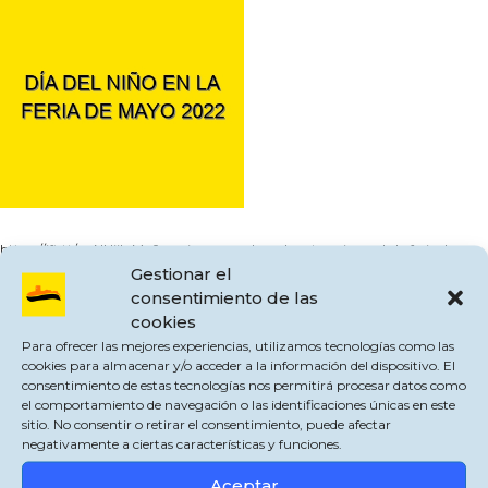
https://ift.tt/nuNHjib Mañana jueves se abren las atracciones de la feria de
mayo a precio reducido. from Noticias https://ift.tt/3ZjKAdw
Gestionar el
consentimiento de las
Categorías
Jimena de la Frontera
cookies
Etiquetas
IFTTT
,
Noticias
Para ofrecer las mejores experiencias, utilizamos tecnologías como las
Deja un comentario
cookies para almacenar y/o acceder a la información del dispositivo. El
consentimiento de estas tecnologías nos permitirá procesar datos como
el comportamiento de navegación o las identificaciones únicas en este
sitio. No consentir o retirar el consentimiento, puede afectar
negativamente a ciertas características y funciones.
Aceptar