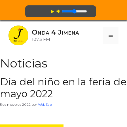
volume_down
play_arrow
Saltar
al
Onda 4 Jimena
contenido
Menú
107.3 FM
Noticias
Día del niño en la feria de
mayo 2022
5 de mayo de 2022
por
WebZap