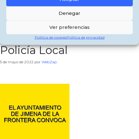
El Ayuntamiento de
Denegar
Jimena de la Frontera
Ver preferencias
convoca cuatro plazas de
Política de cookies
Política de privacidad
Policía Local
5 de mayo de 2022
por
WebZap