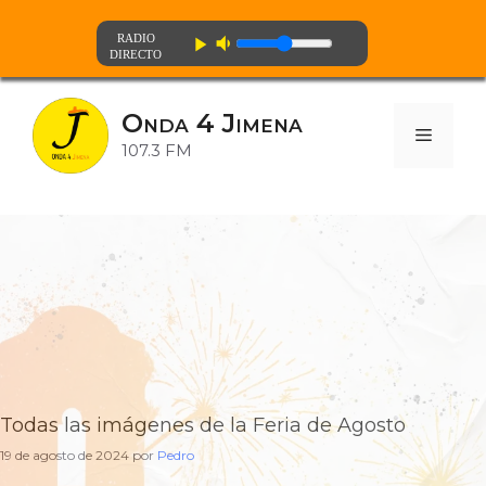
volume_down
play_arrow
Saltar
al
Onda 4 Jimena
contenido
Menú
107.3 FM
Todas las imágenes de la Feria de Agosto
19 de agosto de 2024
por
Pedro