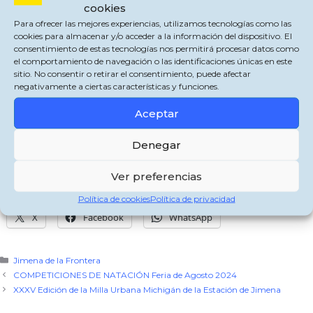
cookies
Para ofrecer las mejores experiencias, utilizamos tecnologías como las
cookies para almacenar y/o acceder a la información del dispositivo. El
consentimiento de estas tecnologías nos permitirá procesar datos como
el comportamiento de navegación o las identificaciones únicas en este
sitio. No consentir o retirar el consentimiento, puede afectar
negativamente a ciertas características y funciones.
Aceptar
En nuestro
canal de Facebook
, puedes acceder a todos los vídeos y fotos de la
Feria: el acto de Presentación de las Delegaciones Infantiles y Juveniles, los
conciertos, las actuaciones, entrevistas, competiciones deportivas, etc.
Denegar
Si aún no lo has hecho suscríbete a nuestro
canal de Facebook
.
Ver preferencias
Comparte esto:
Política de cookies
Política de privacidad
X
Facebook
WhatsApp
Categorías
Jimena de la Frontera
COMPETICIONES DE NATACIÓN Feria de Agosto 2024
XXXV Edición de la Milla Urbana Michigán de la Estación de Jimena