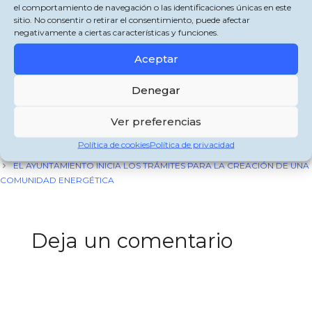
el comportamiento de navegación o las identificaciones únicas en este
sitio. No consentir o retirar el consentimiento, puede afectar
negativamente a ciertas características y funciones.
Comparte esto:
Aceptar
X
Facebook
WhatsApp
Denegar
Categorías
Jimena de la Frontera
Etiquetas
Ver preferencias
zapier
LUCÍA ÁLVAREZ «LA PIÑONA», PREMIO LORCA DE LAS ARTES
Política de cookies
Política de privacidad
ESCÉNICAS
EL AYUNTAMIENTO INICIA LOS TRÁMITES PARA LA CREACIÓN DE UNA
COMUNIDAD ENERGÉTICA
Deja un comentario