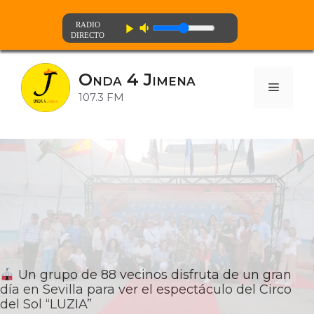
volume_down
play_arrow
Saltar
al
Onda 4 Jimena
contenido
Menú
107.3 FM
Un grupo de 88 vecinos disfruta de un gran
día en Sevilla para ver el espectáculo del Circo
del Sol “LUZIA”