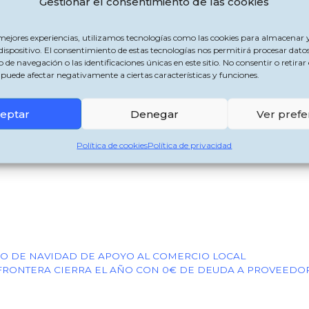
Gestionar el consentimiento de las cookies
 mejores experiencias, utilizamos tecnologías como las cookies para almacenar y
Infantil de Navidad en San Pablo, calle Real y plaza Los Na
dispositivo. El consentimiento de estas tecnologías nos permitirá procesar dato
 navegación o las identificaciones únicas en este sitio. No consentir o retirar 
puede afectar negativamente a ciertas características y funciones.
 19:30 h., los pequeños podrán disfrutar de atracciones hin
una gran Nevada para cerrar la tarde.
eptar
Denegar
Ver prefe
Política de cookies
Política de privacidad
EO DE NAVIDAD DE APOYO AL COMERCIO LOCAL
 FRONTERA CIERRA EL AÑO CON 0€ DE DEUDA A PROVEEDO