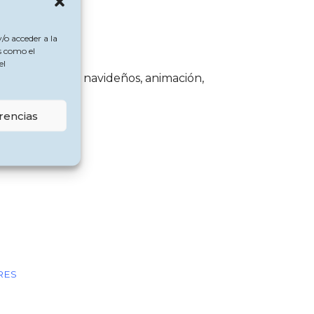
/o acceder a la
ranjos.
s como el
el
chables, talleres navideños, animación,
rencias
RES