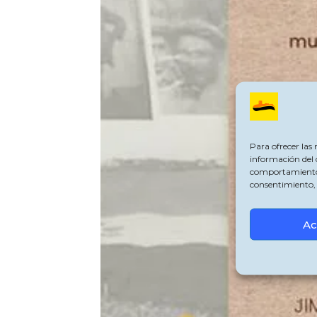
Para ofrecer las
información del 
comportamiento de
consentimiento, 
Ac