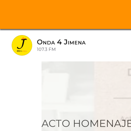
Saltar
al
Onda 4 Jimena
contenido
107.3 FM