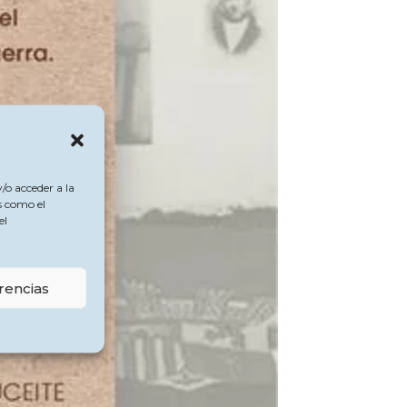
/o acceder a la
s como el
el
rencias