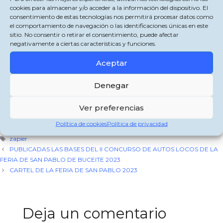
cookies para almacenar y/o acceder a la información del dispositivo. El
colaboración con el Ministerio de Igualdad a través del Pacto de Estado contra
consentimiento de estas tecnologías nos permitirá procesar datos como
la Violencia de Género, os invita a disfrutar de la actuación «Flamenco por la
el comportamiento de navegación o las identificaciones únicas en este
Igualdad», el próximo sábado 10 de junio, en la Plaza de la Constitución de
sitio. No consentir o retirar el consentimiento, puede afectar
Jimena, a partir de las 20:00 h.
negativamente a ciertas características y funciones.
“Flamenco por la Igualdad» es un espectáculo que supone la ruptura del
Aceptar
silencio mediante el análisis del papel de la mujer en el cante flamenco.
Comparte esto:
Denegar
X
Facebook
WhatsApp
Ver preferencias
Política de cookies
Política de privacidad
Categorías
Destacada
,
Jimena de la Frontera
Etiquetas
zapier
PUBLICADAS LAS BASES DEL II CONCURSO DE AUTOS LOCOS DE LA
FERIA DE SAN PABLO DE BUCEITE 2023
CARTEL DE LA FERIA DE SAN PABLO 2023
Deja un comentario