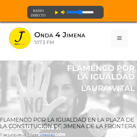
volume_down
play_arrow
Saltar
al
Onda 4 Jimena
contenido
Menú
107.3 FM
FLAMENCO POR LA IGUALDAD EN LA PLAZA DE
LA CONSTITUCIÓN DE JIMENA DE LA FRONTERA
7 de junio de 2023
por
WebZap