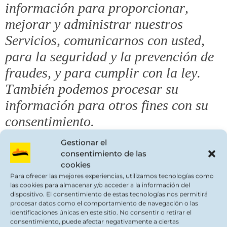
información para proporcionar,
mejorar y administrar nuestros
Servicios, comunicarnos con usted,
para la seguridad y la prevención de
fraudes, y para cumplir con la ley.
También podemos procesar su
información para otros fines con su
consentimiento.
Gestionar el
Procesamos su información personal
consentimiento de las
cookies
por una variedad de razones,
Para ofrecer las mejores experiencias, utilizamos tecnologías como
dependiendo de cómo interactúe con
las cookies para almacenar y/o acceder a la información del
dispositivo. El consentimiento de estas tecnologías nos permitirá
nuestros Servicios, que incluye:
procesar datos como el comportamiento de navegación o las
identificaciones únicas en este sitio. No consentir o retirar el
Para salvar o proteger el interés
consentimiento, puede afectar negativamente a ciertas