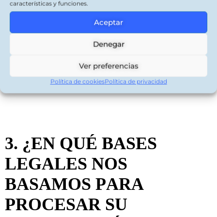
características y funciones.
vital de una persona.
Podemos
procesar su información cuando
Aceptar
sea necesario para salvar o
Denegar
proteger los intereses vitales de
Ver preferencias
í
una persona, as
como para evitar
Política de cookies
Política de privacidad
daños.
3. ¿EN QUÉ BASES
LEGALES NOS
BASAMOS PARA
PROCESAR SU