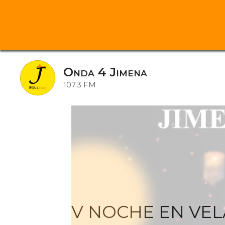
Saltar
al
Onda 4 Jimena
contenido
107.3 FM
V NOCHE EN VEL