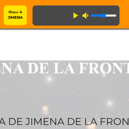
Onda 4
play_arrow
volume_down
JIMENA
A DE JIMENA DE LA FRO