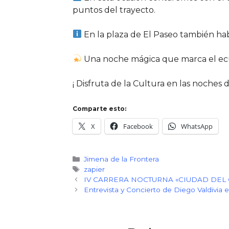
puntos del trayecto.
En la plaza de El Paseo también ha
Una noche mágica que marca el ecua
¡ Disfruta de la Cultura en las noches 
Comparte esto:
X
Facebook
WhatsApp
Categorías
Jimena de la Frontera
Etiquetas
zapier
IV CARRERA NOCTURNA «CIUDAD DEL 
Entrevista y Concierto de Diego Valdivia en