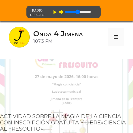
volume_down
play_arrow
Saltar
al
Onda 4 Jimena
contenido
Menú
107.3 FM
ACTIVIDAD SOBRE LA MAGIA DE LA CIENCIA
CON INSCRIPCIÓN GRATUITA Y LIBRE«CIENCIA
AL FRESQUITO»