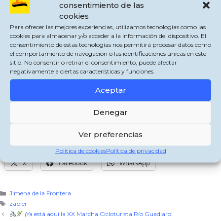
consentimiento de las
cookies
Para ofrecer las mejores experiencias, utilizamos tecnologías como las
cookies para almacenar y/o acceder a la información del dispositivo. El
consentimiento de estas tecnologías nos permitirá procesar datos como
el comportamiento de navegación o las identificaciones únicas en este
sitio. No consentir o retirar el consentimiento, puede afectar
negativamente a ciertas características y funciones.
«CIENCIA AL FRESQUITO» es una actividad que se realizará el próximo
Aceptar
miércoles 27 de mayo, en las instalaciones de la ludoteca municipal de la
Estación, a las 16:00 horas.
Denegar
Está dirigido a niños y niñas de 4 a 12 años y para inscribirse hay que enviar
wattsapp o llamar al teléfono 616 23 80 48, hasta completar aforo.
Ver preferencias
Comparte esto:
Política de cookies
Política de privacidad
X
Facebook
WhatsApp
Categorías
Jimena de la Frontera
Etiquetas
zapier
¡Ya está aquí la XX Marcha Cicloturista Río Guadiaro!