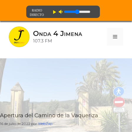
volume_down
play_arrow
Saltar
al
Onda 4 Jimena
contenido
Menú
107.3 FM
Apertura del Camino de la Vaqueriza
16 de julio de 2022
por
WebZap