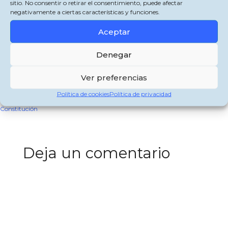
sitio. No consentir o retirar el consentimiento, puede afectar
negativamente a ciertas características y funciones.
Comparte esto:
Aceptar
X
Facebook
WhatsApp
Denegar
Categorías
Jimena de la Frontera
Ver preferencias
Jimena de la Frontera celebrará la III Noche en Vela el próximo 30 de julio
de 2022
Política de cookies
Política de privacidad
Concierto María La Mónica sábado 23 de julio en la Plaza de la
Constitución
Deja un comentario