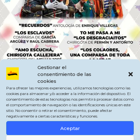
Gestionar el
consentimiento de las
cookies
Para ofrecer las mejores experiencias, utilizamos tecnologías como las
cookies para almacenar y/o acceder a la información del dispositivo. El
consentimiento de estas tecnologías nos permitirá procesar datos como
La Chirigota de Vera Luque no realizará ninguna de sus actuaciones de hoy y
el comportamiento de navegación o las identificaciones únicas en este
mañana por motivos familiares. En lugar de esta chirigota, nos visitará la
sitio. No consentir o retirar el consentimiento, puede afectar
Agrupación del Melli y José Molina «AMO A ESCUCHÁ, CHIRIGOTA
negativamente a ciertas características y funciones.
CALLEJERA» (Primer Premio del COAC 2023).
Aceptar
Así mismo, el orden de actuación sufrirá algún cambio. Los Molina actuarán
sobre las 17:00 horas, mientras que «LOS DESGRACIAÍTOS» actuarán los