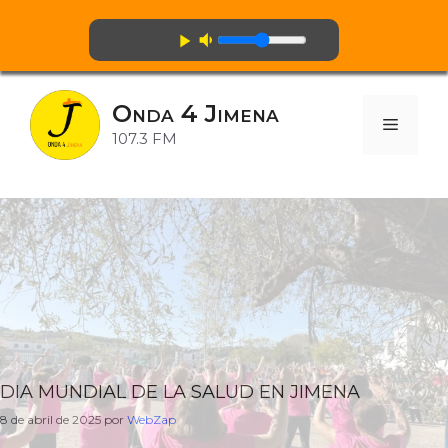
volume_down
play_arrow
Saltar
al
Onda 4 Jimena
contenido
Menú
107.3 FM
DIA MUNDIAL DE LA SALUD EN JIMENA
8 de abril de 2025
por
WebZap