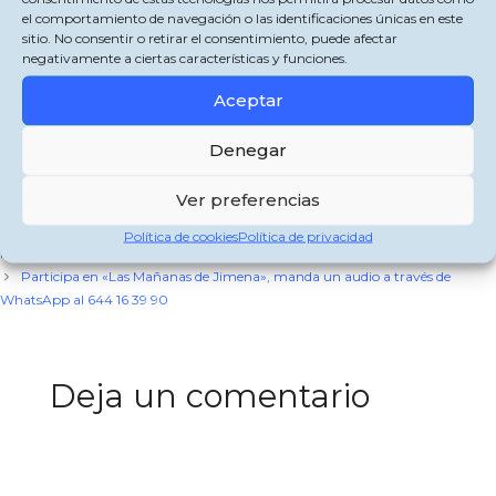
DIA MUNDIAL DE LA SALUD EN JIMENA
el comportamiento de navegación o las identificaciones únicas en este
de Cadena Joven Digital
sitio. No consentir o retirar el consentimiento, puede afectar
negativamente a ciertas características y funciones.
Comparte esto:
Aceptar
X
Facebook
WhatsApp
Denegar
Categorías
Jimena de la Frontera
Ver preferencias
Etiquetas
IFTTT
ÉXITO DE CELEBRACIÓN DE LA III FERIA DE MUESTRAS DE
Política de cookies
Política de privacidad
PRODUCTOS LOCALES Y DEL PERRO DE CAZA
Participa en «Las Mañanas de Jimena», manda un audio a través de
WhatsApp al 644 16 39 90
Deja un comentario