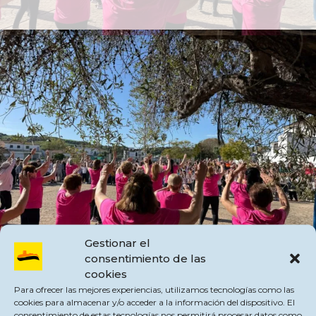
Gestionar el
consentimiento de las
cookies
Una bonita forma de incidir en los «comienzos saludables» en vías de una
Para ofrecer las mejores experiencias, utilizamos tecnologías como las
buena salud.
cookies para almacenar y/o acceder a la información del dispositivo. El
Ayuntamiento de Jimena de la Frontera
consentimiento de estas tecnologías nos permitirá procesar datos como