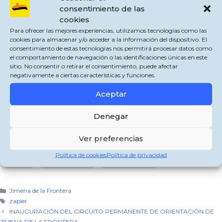
consentimiento de las
cookies
Es verdaderamente lamentable que el PSOE de Jimena intente jugar con el
Para ofrecer las mejores experiencias, utilizamos tecnologías como las
miedo de los vecinos con el tema de los restos de uralita embalados en la
cookies para almacenar y/o acceder a la información del dispositivo. El
puerta de la nave municipal.
Estos restos paletizados y embalados
consentimiento de estas tecnologías nos permitirá procesar datos como
corresponden a restos recuperados por el Ayuntamiento que se encontraban
el comportamiento de navegación o las identificaciones únicas en este
abandonados en diferentes lugares del municipio. Han pasado inspección de
sitio. No consentir o retirar el consentimiento, puede afectar
las autoridades sanitarias y Seprona, concluyendo que están bien embalados.
negativamente a ciertas características y funciones.
En la actualidad se encuentran esperando el código de autorización de retirada
que concede la propia Junta de Andalucía, con una empresa autorizada. La
Aceptar
uralita, mientras no sea manipulada, no representa ningún riesgo. En nuestro
municipio hay cientos de techos en viviendas y almacenes con este material
Denegar
desde hace años, es sabido por todos. NO TODO VALE EN POLÍTICA, y es
despreciable que se juegue con el miedo de los vecinos.
Ver preferencias
Comparte esto:
Política de cookies
Política de privacidad
X
Facebook
WhatsApp
Categorías
Jimena de la Frontera
Etiquetas
zapier
INAUGURACIÓN DEL CIRCUITO PERMANENTE DE ORIENTACIÓN DE
JIMENA DE LA FRONTERA