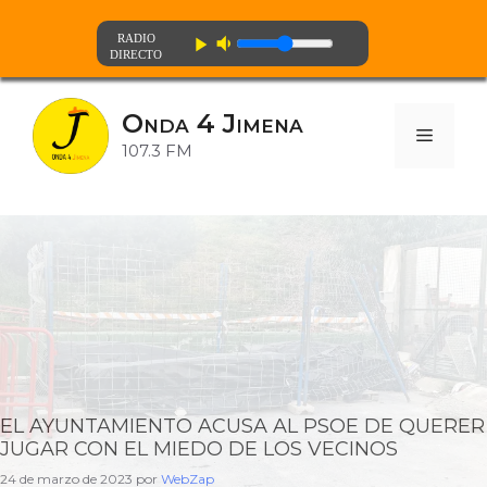
volume_down
play_arrow
Saltar
al
Onda 4 Jimena
contenido
Menú
107.3 FM
EL AYUNTAMIENTO ACUSA AL PSOE DE QUERER
JUGAR CON EL MIEDO DE LOS VECINOS
24 de marzo de 2023
por
WebZap