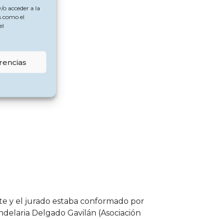
/o acceder a la
s como el
el
rencias
ite y el jurado estaba conformado por
ndelaria Delgado Gavilán (Asociación