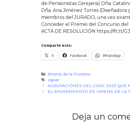
de Pensionistas Cerejana) Dña. Catalin
Dña. Ana Jiménez Torres (Diseñadora g
miembros del JURADO, una vez examinad
Conceder el Premio del Concurso de
ACTA DE RESOLUCIÓN https://ift.tt/G
Comparte esto:
X
Facebook
WhatsApp
Categorías
Jimena de la Frontera
Etiquetas
zapier
AGRUPACIONES DEL COAC 2023 QUE 
EL AYUNTAMIENTO DE JIMENA DE LA F
Deja un come