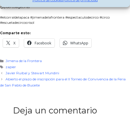
Política de cookies
Política de privacidad
Gracias a la colaboración del @ayuntamientojimenadelafrontera y
@puertoalgeciras
#elcorraldelapaca #jimenadelafrontera #espectaculodecirco #circo
#escueladecircocrisol
Comparte esto:
X
Facebook
WhatsApp
Categorías
Jimena de la Frontera
Etiquetas
zapier
Javier Ruibal y Stewart Mundini
Abierto el plazo de inscripción para el II Torneo de Convivencia de la Feria
de San Pablo de Buceite
Deja un comentario