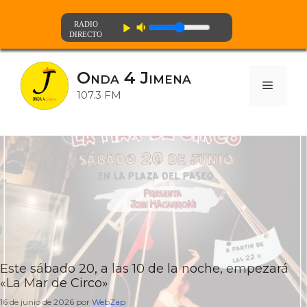
volume_down
play_arrow
Saltar
al
Onda 4 Jimena
contenido
Menú
107.3 FM
Este sábado 20, a las 10 de la noche, empezará
«La Mar de Circo»
16 de junio de 2026
por
WebZap