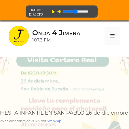
volume_down
play_arrow
Saltar
al
Onda 4 Jimena
contenido
Menú
107.3 FM
FIESTA INFANTIL EN SAN PABLO 26 de diciembre
25 de diciembre de 2023
por
WebZap