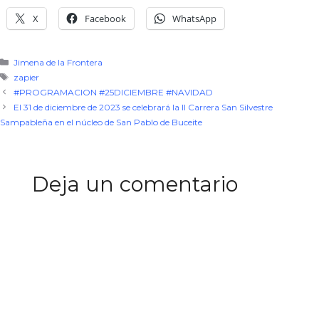
X
Facebook
WhatsApp
Categorías
Jimena de la Frontera
Etiquetas
zapier
#PROGRAMACION #25DICIEMBRE #NAVIDAD
El 31 de diciembre de 2023 se celebrará la II Carrera San Silvestre
Sampableña en el núcleo de San Pablo de Buceite
Deja un comentario