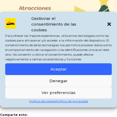
Gestionar el
consentimiento de las
cookies
Para ofrecer las mejores experiencias, utilizamos tecnologías como las
cookies para almacenar y/o acceder a la información del dispositivo. El
consentimiento de estas tecnologías nos permitirá procesar datos como
el comportamiento de navegación o las identificaciones únicas en este
sitio. No consentir o retirar el consentimiento, puede afectar
negativamente a ciertas características y funciones.
Aceptar
Mañana 26 de diciembre hay fiesta infantil en la calle Real y Plaza Los
Denegar
Naranjos de San Pablo, de 16:30 a 19:30 horas.
Contaremos con la visita del Cartero Real, nevada artificial, merienda,
Ver preferencias
hinchables y animación.
Política de cookies
Política de privacidad
¡Lleva tu complemento navideño y a disfrutar!
Comparte esto: