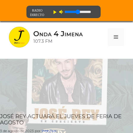
volume_down
play_arrow
Saltar
al
Onda 4 Jimena
contenido
Menú
107.3 FM
JOSÉ REY ACTUARÁ EL JUEVES DE FERIA DE
AGOSTO
3 de agosto de 2023
por
WebZap