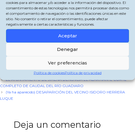
cookies para almacenar y/o acceder a la información del dispositivo. El
consentimiento de estas tecnologías nos permitirá procesar datos como
La Delegación Juvenil de Jimena de la Feria de Agosto 2023 os invita a
el comportamiento de navegación o las identificaciones únicas en este
disfrutar de la noche joven del jueves con Las Rodes, José Rey y Dj Tony Toba.
sitio. No consentir o retirar el consentimiento, puede afectar
negativamente a ciertas características y funciones.
¡Queda una semana para empezar una gran velada!
Aceptar
Comparte esto:
X
Facebook
WhatsApp
Denegar
Ver preferencias
Categorías
Jimena de la Frontera
Etiquetas
Política de cookies
Política de privacidad
zapier
EL AYUNTAMIENTO DE JIMENA DENUNCIA EL ALARMANTE CORTE
COMPLETO DE CAUDAL DEL RÍO GUADIARO
(Ya ha aparecido) DESAPARICIÓN DEL VECINO ISIDORO HERRERA
LUQUE
Deja un comentario