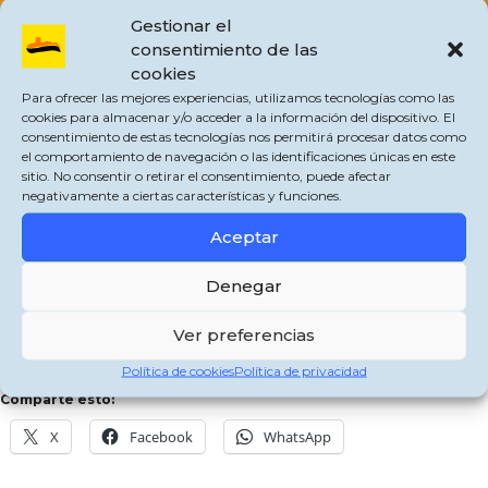
Gestionar el
consentimiento de las
cookies
Para ofrecer las mejores experiencias, utilizamos tecnologías como las
cookies para almacenar y/o acceder a la información del dispositivo. El
consentimiento de estas tecnologías nos permitirá procesar datos como
el comportamiento de navegación o las identificaciones únicas en este
sitio. No consentir o retirar el consentimiento, puede afectar
negativamente a ciertas características y funciones.
La feria de Agosto se presenta con mucha oferta musical para todos los
Aceptar
gustos.
El jueves de feria, 15 de agosto, habrá una cena de convivencia para todos los
Denegar
públicos y podremos disfrutar del grupo COMPÁS FLAMENCO.
Ver preferencias
En la fiesta joven contaremos con la actuación de EL POPO
y DJ ENZO.
Política de cookies
Política de privacidad
Comparte esto:
X
Facebook
WhatsApp