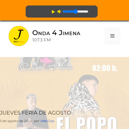
volume_down
play_arrow
Saltar
al
Onda 4 Jimena
contenido
Menú
107.3 FM
JUEVES FERIA DE AGOSTO
5 de agosto de 2024
por
WebZap