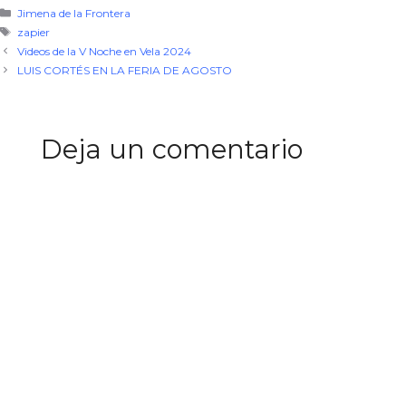
Categorías
Jimena de la Frontera
Etiquetas
zapier
Videos de la V Noche en Vela 2024
LUIS CORTÉS EN LA FERIA DE AGOSTO
Deja un comentario