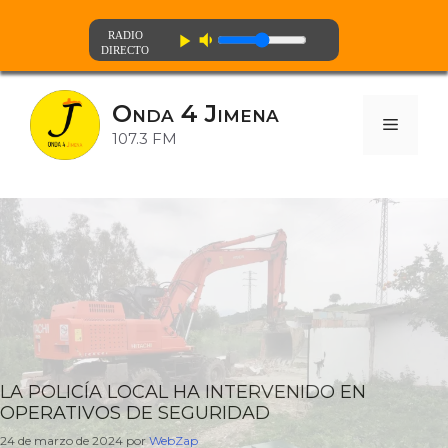
volume_down
play_arrow
Saltar
al
Onda 4 Jimena
contenido
Menú
107.3 FM
LA POLICÍA LOCAL HA INTERVENIDO EN
OPERATIVOS DE SEGURIDAD
24 de marzo de 2024
por
WebZap