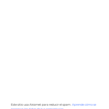
Este sitio usa Akismet para reducir el spam.
Aprende cómo se
procesan los datos de tus comentarios.