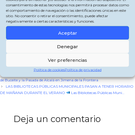
consentimiento de estas tecnologías nos permitirá procesar datos como
Llano del Mercadillo y el aparcamiento trasero al Colegio Reina de los Ángeles
el comportamiento de navegación o las identificaciones únicas en este
de Jimena de la Frontera debido a las obras de asfaltado.
sitio. No consentir o retirar el consentimiento, puede afectar
negativamente a ciertas características y funciones.
via
jimenadelafrontera.es
Comparte esto:
Aceptar
X
Facebook
WhatsApp
Denegar
Ver preferencias
Categorías
Jimena de la Frontera
Etiquetas
IFTTT
Política de cookies
Política de privacidad
Se abren al público los parques infantiles del Paseo por la Paz en San Pablo
de Buceite y la Pasada de Alcalá en Jimena de la Frontera
LAS BIBLIOTECAS PÚBLICAS MUNICIPALES PASAN A TENER HORARIO
DE MAÑANA DURANTE EL VERANO
Las Bibliotecas Públicas Muni…
Deja un comentario