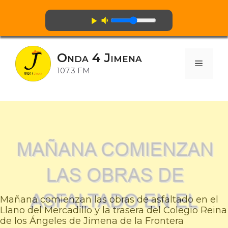
volume_down
play_arrow
Saltar
al
Onda 4 Jimena
contenido
Menú
107.3 FM
Mañana comienzan las obras de asfaltado en el
Llano del Mercadillo y la trasera del Colegio Reina
de los Ángeles de Jimena de la Frontera