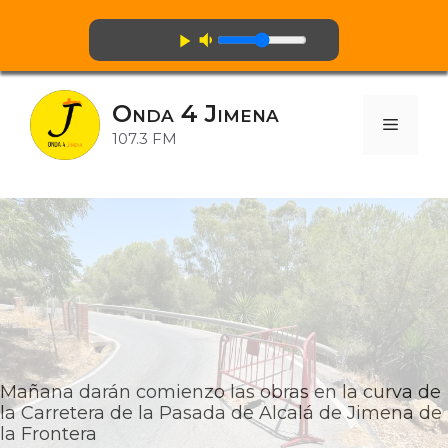
volume_down
play_arrow
Saltar
al
Onda 4 Jimena
contenido
Menú
107.3 FM
Mañana darán comienzo las obras en la curva de
la Carretera de la Pasada de Alcalá de Jimena de
la Frontera