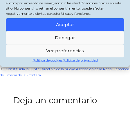
Mañana, miércoles 27 de julio de 2022, se inician las obras en la curva en mal
el comportamiento de navegación o las identificaciones únicas en este
estado de la Carretera de la Pasada de Alcalá de Jimena de la Frontera.
sitio. No consentir o retirar el consentimiento, puede afectar
negativamente a ciertas características y funciones.
Comparte esto:
Aceptar
X
Facebook
WhatsApp
Denegar
Categorías
Jimena de la Frontera
Ver preferencias
El Área de Turismo presenta el programa de “Visitas Guiadas bajo las
estrellas en el Castillo-Fortaleza 2022” con tres visitas guiadas nocturnas a la
Política de cookies
Política de privacidad
semana durante el verano
Constituida la Junta Directiva de la nueva Asociación de la Peña Flamenca
de Jimena de la Frontera
Deja un comentario