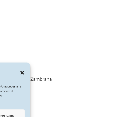
Municipal Ramos Zambrana
/o acceder a la
s como el
el
rencias