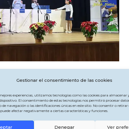
poyo al Comercio Local de Jimena de la Frontera 2025
Gestionar el consentimiento de las cookies
o de Navidad de Apoyo al Comercio Local en el Teatro 
 mejores experiencias, utilizamos tecnologías como las cookies para almacenar y
dispositivo. El consentimiento de estas tecnologías nos permitirá procesar dato
notaciones, han sido para los siguientes números:
 navegación o las identificaciones únicas en este sitio. No consentir o retirar 
puede afectar negativamente a ciertas características y funciones.
domésticos Gil Perales
eptar
Denegar
Ver prefe