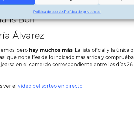
ría Paqui Bueno
Política de cookies
Política de privacidad
a Is’Bell
ía Álvarez
remios, pero
hay muchos más
. La lista oficial y la úni
 así que no te fíes de lo indicado más arriba y compruéba
earse en el comercio correspondiente entre los días 26
s ver el
vídeo del sorteo en directo
.