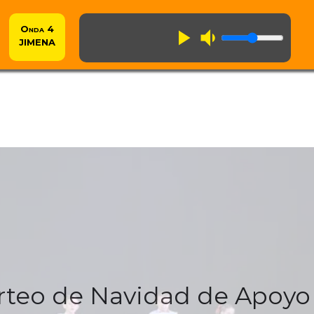
Onda 4
play_arrow
volume_down
JIMENA
rteo de Navidad de Apoyo