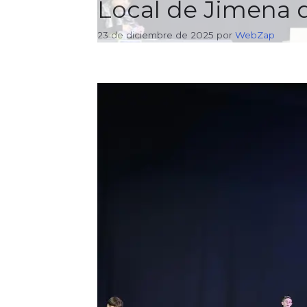
Local de Jimena d
23 de diciembre de 2025
por
WebZap