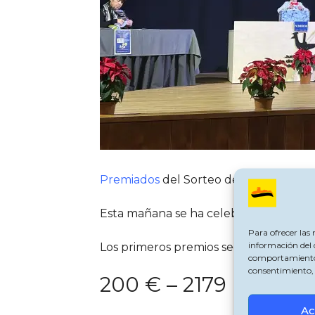
Premiados
del Sorteo de Navidad de A
Esta mañana se ha celebrado el sorte
Para ofrecer las
información del 
Los primeros premios según nuestras a
comportamiento de
consentimiento, 
200 € – 2179 Electro
Ac