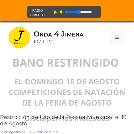
volume_down
play_arrow
Saltar
al
Onda 4 Jimena
contenido
Menú
107.3 FM
Restricción de Uso de la Piscina Municipal el 18
de Agosto
17 de agosto de 2024
por
WebZap