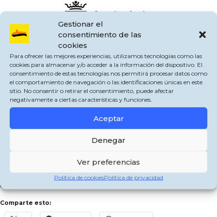
Gestionar el
consentimiento de las
cookies
Para ofrecer las mejores experiencias, utilizamos tecnologías como las
cookies para almacenar y/o acceder a la información del dispositivo. El
El Ayuntamiento de Jimena de la Frontera informa a todos los vecinos y
consentimiento de estas tecnologías nos permitirá procesar datos como
visitantes que el próximo domingo, 18 de agosto, el acceso a la piscina
el comportamiento de navegación o las identificaciones únicas en este
municipal estará restringido debido a la celebración de las competiciones de
sitio. No consentir o retirar el consentimiento, puede afectar
natación en el marco de la Feria de Agosto.
negativamente a ciertas características y funciones.
Durante esta jornada, las instalaciones acuáticas serán utilizadas
Aceptar
exclusivamente para el desarrollo de estas actividades deportivas, por lo que se
solicita la comprensión de los usuarios habituales de la piscina. Pedimos
Denegar
disculpas por las molestias que esta medida pueda ocasionar y agradecemos
su colaboración.
Ver preferencias
Les animamos a disfrutar y participar en los eventos organizados para esta
feria, que prometen ser una excelente oportunidad para el disfrute y la
Política de cookies
Política de privacidad
convivencia en nuestra comunidad
Comparte esto: