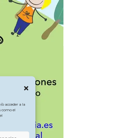
/o acceder a la
s como el
el