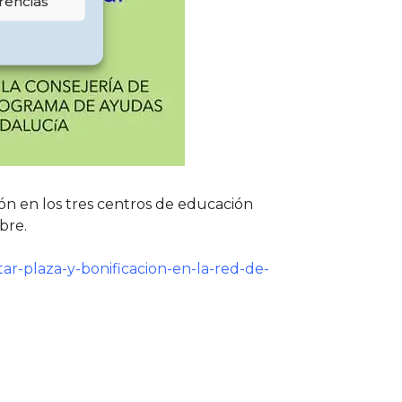
rencias
ión en los tres centros de educación
bre.
tar-plaza-y-bonificacion-en-la-red-de-