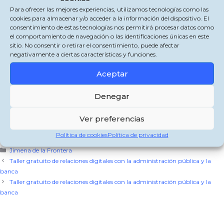
Para ofrecer las mejores experiencias, utilizamos tecnologías como las
cookies para almacenar y/o acceder a la información del dispositivo. El
consentimiento de estas tecnologías nos permitirá procesar datos como
el comportamiento de navegación o las identificaciones únicas en este
sitio. No consentir o retirar el consentimiento, puede afectar
El Área del Mayor del Ayuntamiento de Jimena de la Frontera pone a
negativamente a ciertas características y funciones.
disposición de los vecinos y vecinas un TALLER GRATUITO enfocado en las
Relaciones Digitales con la Administración Pública y la Banca los días 11, 20 y
Aceptar
21 de julio de 2022 en la Biblioteca Municipal «María Moliner» de San Pablo de
Buceite en horario de 10:00 a 13:00 horas.
Denegar
Comparte esto:
Ver preferencias
X
Facebook
WhatsApp
Política de cookies
Política de privacidad
Categorías
Jimena de la Frontera
Taller gratuito de relaciones digitales con la administración pública y la
banca
Taller gratuito de relaciones digitales con la administración pública y la
banca