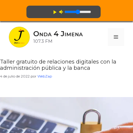
volume_down
play_arrow
Saltar
al
Onda 4 Jimena
contenido
Menú
107.3 FM
Taller gratuito de relaciones digitales con la
administración pública y la banca
4 de julio de 2022
por
WebZap