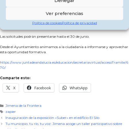
Denegar
comercial.
Asimismo, el centro imparte el Grado Superior de Paisajismo y Medio Rural,
Ver preferencias
orientado a profesiones relacionadas con el diseño y mantenimiento de
jardines, la gestión de viveros, la producción agrícola y la coordinación de
Política de cookies
Política de privacidad
trabajos agrícolas.
Las solicitudes podrán presentarse hasta el 30 de junio.
Desde el Ayuntamiento animamos a la ciudadanía a informarse y aprovechar
esta oportunidad formativa.
https://www.juntadeandalucia.es/educacion/secretariavirtual/accesoTramite/6
70/
Comparte esto:
X
Facebook
WhatsApp
Categorías
Jimena de la Frontera
Etiquetas
zapier
Inauguración de la exposición «Suber» en el edificio El Silo
Tu municipio, tu río, tu voz: Jimena acoge un taller participativo sobre