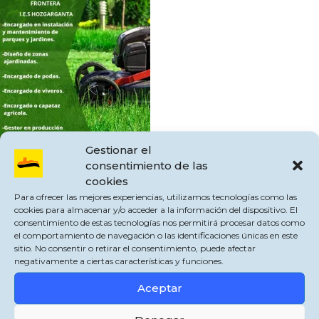
Gestionar el
consentimiento de las
cookies
Las personas interesadas podrán presentar su solicitud hasta el próximo 30 de
Para ofrecer las mejores experiencias, utilizamos tecnologías como las
junio para acceder a los ciclos formativos que se imparten en Jimena de la
cookies para almacenar y/o acceder a la información del dispositivo. El
Frontera.
consentimiento de estas tecnologías nos permitirá procesar datos como
el comportamiento de navegación o las identificaciones únicas en este
El I.E.S. Hozgarganta mantiene abierto el plazo de admisión para diferentes
sitio. No consentir o retirar el consentimiento, puede afectar
ciclos de Formación Profesional de cara al próximo curso académico.
negativamente a ciertas características y funciones.
Entre la oferta formativa disponible se encuentra el Grado Medio de Gestión
Aceptar
Administrativa, que ofrece salidas profesionales como auxiliar administrativo,
recepcionista, auxiliar en administraciones públicas o administrativo