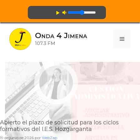
volume_down
play_arrow
Saltar
al
Onda 4 Jimena
contenido
Menú
107.3 FM
Abierto el plazo de solicitud para los ciclos
formativos del I.E.S. Hozgarganta
19 de junio de 2026
por
WebZap