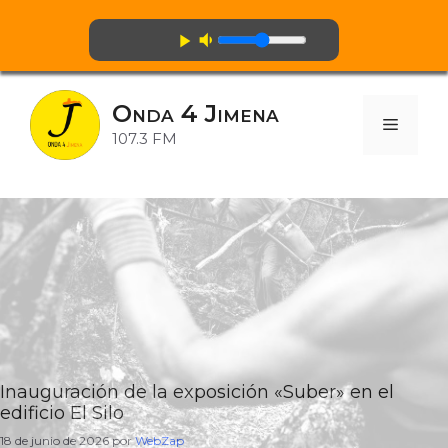
volume_down
play_arrow
Saltar
al
Onda 4 Jimena
contenido
Menú
107.3 FM
Inauguración de la exposición «Suber» en el
edificio El Silo
18 de junio de 2026
por
WebZap